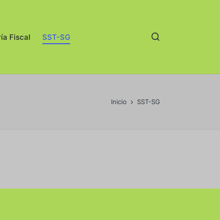
ía Fiscal
SST-SG
Inicio
SST-SG